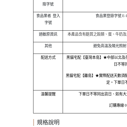
險字號
食品業者 登入
食品業登錄字號 E-154
字號
過敏原資訊
本產品含有麩質之穀類、蛋、牛奶及
其他
避免高溫及陽光照射
配送方式
黑貓宅配【臺灣本島】★中部以北及花
日不等
黑貓宅配【離島】★實際配送天數須
定。下單日
溫馨提醒
下單日不等同出貨日、如有大
訂購專線 07
規格說明