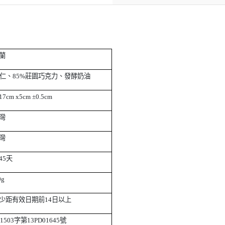
蘭
仁、85%莊園巧克力、發酵奶油
7cm x5cm ±0.5cm
灣
灣
45天
0g
少距有效日期前14日以上
03字第13PD01645號