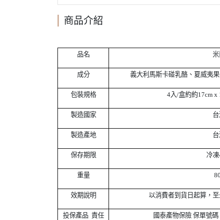
商品介紹
品名
米
成分
義大利馬斯卡碰乳酪、夏威夷果
包裝規格
4
入/盒約約17cm x 1
製造國家
台
製造產地
台
保存期限
冷凍
重量
8
效期說明
以消費者到貨日起算，至
投保產品 責任
國泰產物保險 保單號碼 15