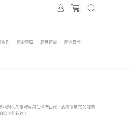
糕系列
禮盒專區
彌月禮盒
關係品牌
層特別加入夏威夷果仁增添口感，底層使用75%莊園
的您不能錯過！