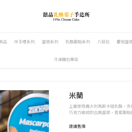
商品
伴手禮系列
蛋糕系列
乳酪甜點系列
八蒜包
慶祝蛋
冷凍麵包專區
米蘭
上層使用義大利馬斯卡碰乳酪，夾
巧克力做成的古典蛋糕，喜愛甜點
建議售價