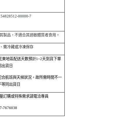
828512-00000-7
其製品，不適合其過敏體質者食用。
、需冷藏或冷凍保存
東地區配送天數預計1~2天到貨下單
同出貨日
配合航班與天候狀況，故所需時間不一
不等同出貨日
量訂購或特殊需求請電洽專員
-7676038